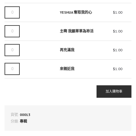
耶
禱
穌
告
YESHUA
YESHUA 奪取我的心
$
1.00
數
數
奪
量
量
取
我
主
主啊 我願單單為祢活
$
1.00
的
啊
心
我
數
願
再
再充滿我
$
1.00
量
單
充
單
滿
為
我
來
來親近我
$
1.00
祢
數
親
活
量
近
數
我
量
數
加入購物車
量
貨號:
00013
分類:
專輯