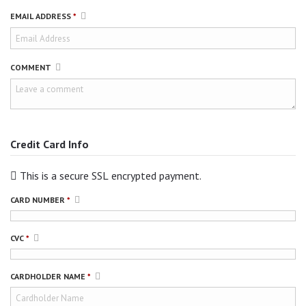
EMAIL ADDRESS
*
COMMENT
Credit Card Info
This is a secure SSL encrypted payment.
CARD NUMBER
*
CVC
*
CARDHOLDER NAME
*