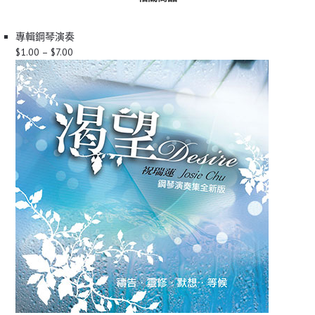
專輯
鋼琴演奏
Price
$
1.00
–
$
7.00
range:
$1.00
through
$7.00