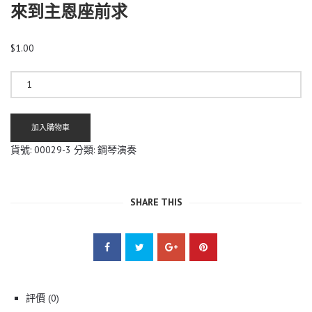
來到主恩座前求
$
1.00
來
到
主
恩
加入購物車
座
前
貨號:
00029-3
分類:
鋼琴演奏
求
數
量
SHARE THIS
評價 (0)