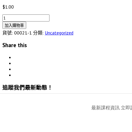
$
1.00
榮
耀
加入購物車
神
貨號:
00021-1
分類:
Uncategorized
大
Share this
能
數
量
追蹤我們最新動態！
© JOSIE CHU MUSIC MINISTRIES