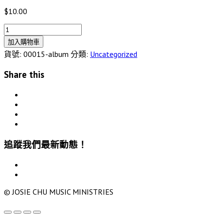
$
10.00
主
啊！
加入購物車
帶
貨號:
00015-album
分類:
Uncategorized
我
Share this
飛
(全
專
輯)
數
量
追蹤我們最新動態！
© JOSIE CHU MUSIC MINISTRIES